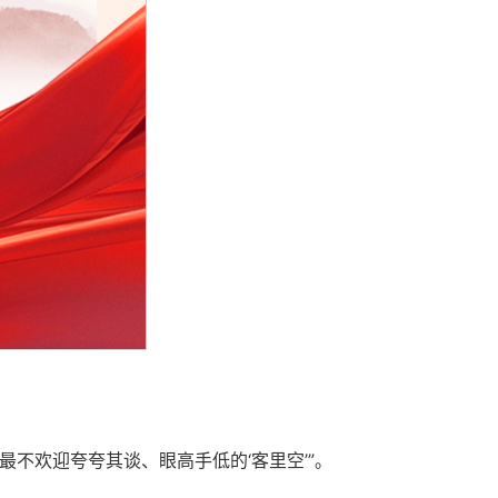
不欢迎夸夸其谈、眼高手低的‘客里空’”。