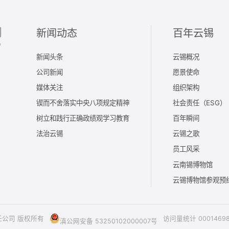
新闻动态
百年云锡
新闻头条
云锡概况
公司新闻
愿景使命
媒体关注
组织架构
锲而不舍落实中央八项规定精神
社会责任（ESG）
树立和践行正确政绩观学习教育
百年瞬间
法治云锡
云锡之歌
员工风采
云南锡博物馆
云锡博物馆参观预
责任公司 版权所有
访问量统计
0001469
滇公网安备 53250102000007号