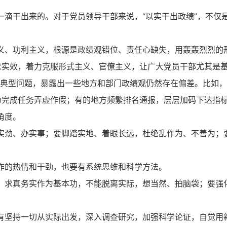
一滴干出来的。对于党员领导干部来说，“以实干出政绩”，不仅
义、功利主义，根源是政绩观错位、责任心缺失，用轰轰烈烈的
求实效，着力克服形式主义、官僚主义，让广大党员干部尤其是
典型问题，暴露出一些地方和部门政绩观仍然存在偏差。比如，有
为完成任务弄虚作假；有的地方频繁排名通报，层层加码下达指
角度。
实劲、办实事；要脚踏实地、着眼长远，杜绝乱作为、不善为；
作的热情和干劲，也要有系统思维和科学方法。
、求真务实作为基本功，不能脱离实际，想当然、拍脑袋；要强
有坚持一切从实际出发，深入调查研究，加强科学论证，自觉用