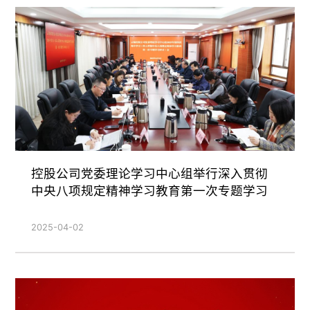
控股公司党委理论学习中心组举行深入贯彻
中央八项规定精神学习教育第一次专题学习
研讨
2025-04-02