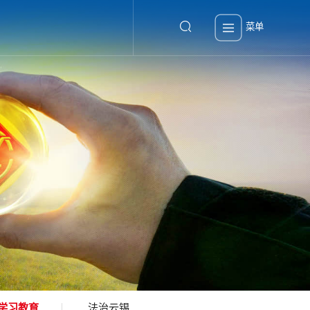
菜单
学习教育
法治云锡