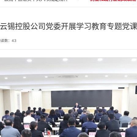
云锡控股公司党委开展学习教育专题党
阅读数：
43