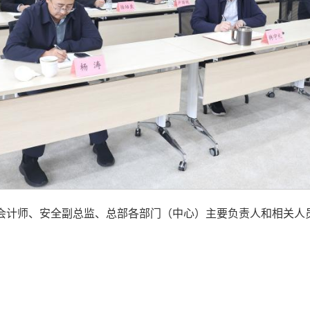
会计师、安全副总监、总部各部门（中心）主要负责人和相关人
。