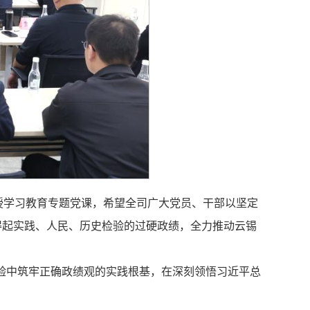
讲授学习教育专题党课，希望全司广大党员、干部以坚定
得起实践、人民、历史检验的过硬政绩，全力推动云锡
验中筑牢正确政绩观的实践根基，在深刻领悟习近平总