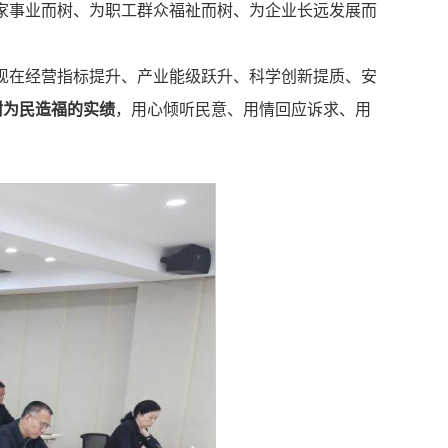
家事业而树、为职工群众福祉而树、为企业长远发展而
现在经营指标提升、产业能级跃升、科学创新提质、安
树为民造福的实绩
，用心倾听民意、用情回应诉求、用