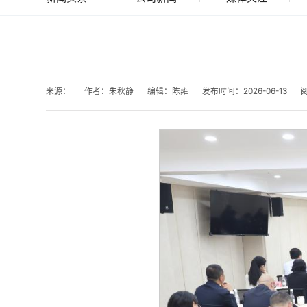
来源：
作者：朱秋静
编辑：陈雍
发布时间：2026-06-13