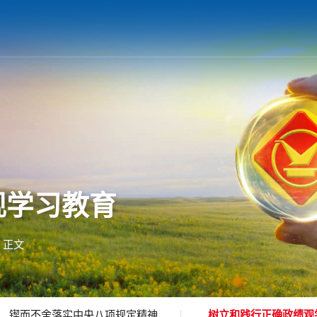
观学习教育
 正文
锲而不舍落实中央八项规定精神
树立和践行正确政绩观