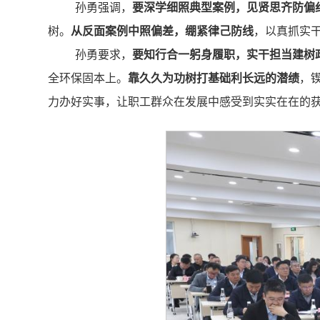
孙勇强调，
要深学细照典型案例，见贤思齐防偏
树。
从反面案例中照偏差，绷紧律己防线
，以真抓实
孙勇要求，
要知行合一躬身履职，实干担当建树
全环保固本上。
靠久久为功树打基础利长远的潜绩
，
力办好实事，让职工群众在发展中感受到实实在在的