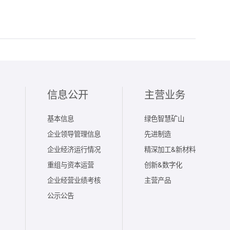
信息公开
主营业务
基本信息
绿色智慧矿山
企业领导管理信息
先进制造
企业经济运行情况
精深加工&新材料
重组与资本运营
创新&数字化
企业经营业绩考核
主营产品
公示公告