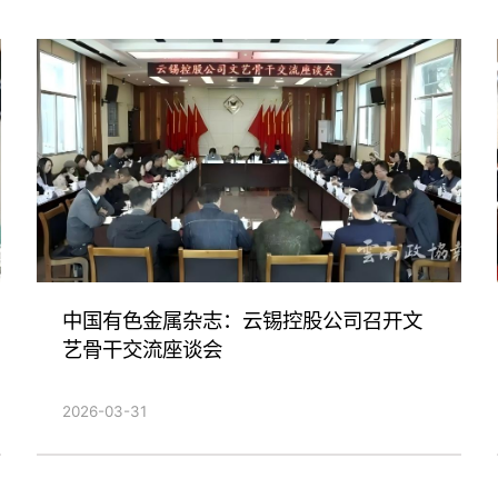
中国有色金属杂志：云锡控股公司召开文
艺骨干交流座谈会
2026-03-31