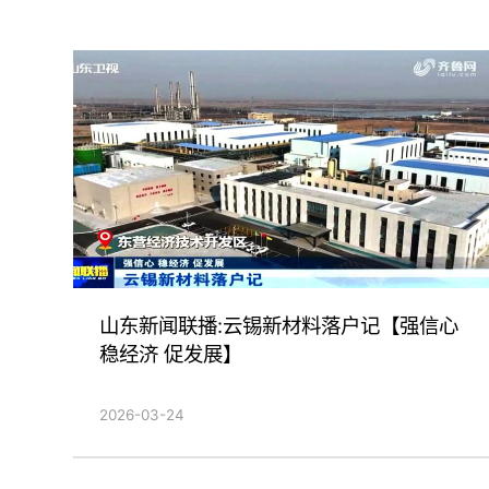
山东新闻联播:云锡新材料落户记【强信心
稳经济 促发展】
2026-03-24