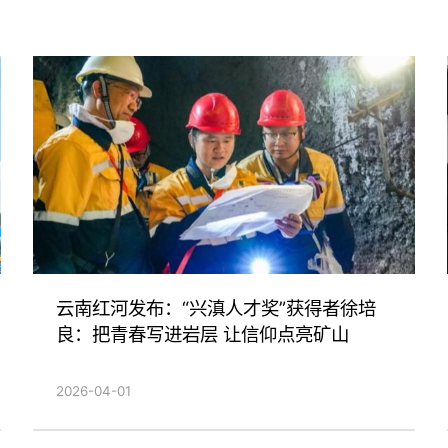
云南红河发布：“兴滇人才奖”获得者徐培
良：把青春写进岩层 让信仰点亮矿山
2026-04-01