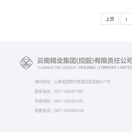
上页
1
通讯地址：云南省昆明市官渡区民航路471号
联系电话：0871-66287166
传真号码：0871-66287216
销售电话：0871-64983259