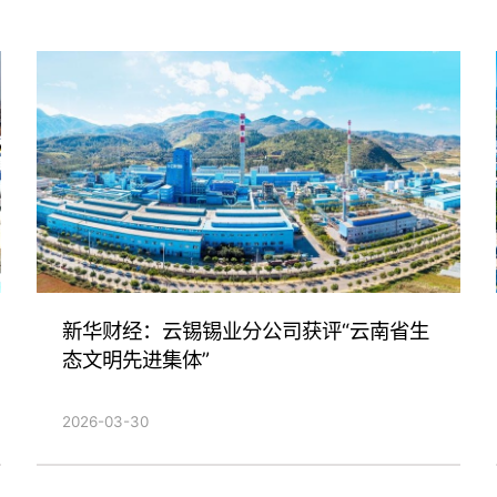
新华财经：云锡锡业分公司获评“云南省生
态文明先进集体”
2026-03-30