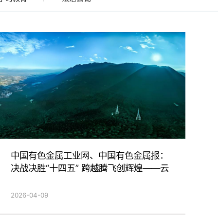
中国有色金属工业网、中国有色金属报：
决战决胜“十四五” 跨越腾飞创辉煌——云
锡“十四五”高质量发展综述
2026-04-09