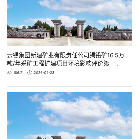
云锡集团新建矿业有限责任公司锡铅矿16.5万
吨/年采矿工程扩建项目环境影响评价第一...
186
次
2026-04-28