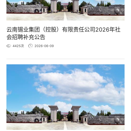
云南锡业集团（控股）有限责任公司2026年社
会招聘补充公告
4425
次
2026-06-09