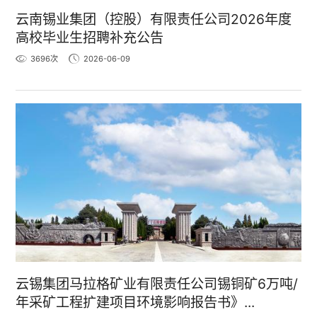
云南锡业集团（控股）有限责任公司2026年度
高校毕业生招聘补充公告
3696
次
2026-06-09
云锡集团马拉格矿业有限责任公司锡铜矿6万吨/
年采矿工程扩建项目环境影响报告书》...