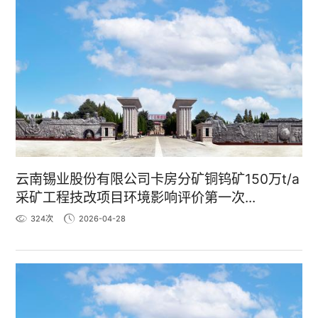
云南锡业股份有限公司卡房分矿铜钨矿150万t/a
采矿工程技改项目环境影响评价第一次...
324
次
2026-04-28