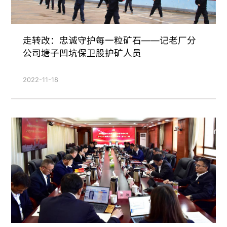
走转改：忠诚守护每一粒矿石——记老厂分
公司塘子凹坑保卫股护矿人员
2022-11-18