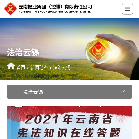
法治云锡
首页
>
新闻动态
>
法治云锡
法治云锡