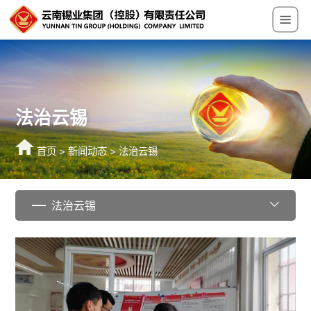
法治云锡
首页
>
新闻动态
>
法治云锡
法治云锡